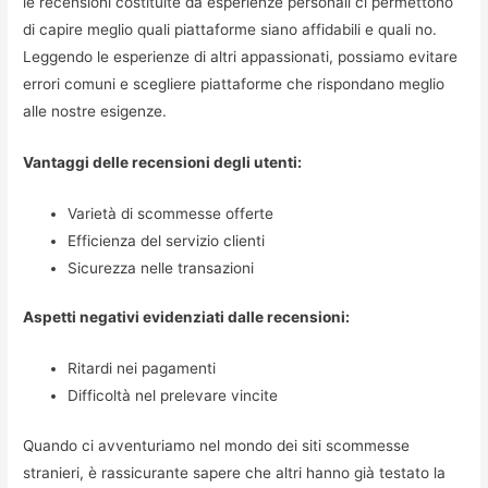
le recensioni costituite da esperienze personali ci permettono
di capire meglio quali piattaforme siano affidabili e quali no.
Leggendo le esperienze di altri appassionati, possiamo evitare
errori comuni e scegliere piattaforme che rispondano meglio
alle nostre esigenze.
Vantaggi delle recensioni degli utenti:
Varietà di scommesse offerte
Efficienza del servizio clienti
Sicurezza nelle transazioni
Aspetti negativi evidenziati dalle recensioni:
Ritardi nei pagamenti
Difficoltà nel prelevare vincite
Quando ci avventuriamo nel mondo dei siti scommesse
stranieri, è rassicurante sapere che altri hanno già testato la