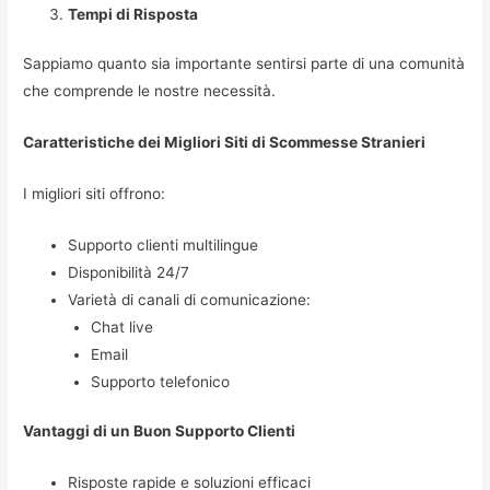
Tempi di Risposta
Sappiamo quanto sia importante sentirsi parte di una comunità
che comprende le nostre necessità.
Caratteristiche dei Migliori Siti di Scommesse Stranieri
I migliori siti offrono:
Supporto clienti multilingue
Disponibilità 24/7
Varietà di canali di comunicazione:
Chat live
Email
Supporto telefonico
Vantaggi di un Buon Supporto Clienti
Risposte rapide e soluzioni efficaci