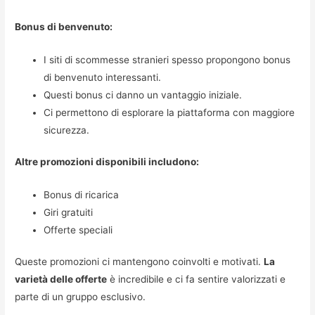
Bonus di benvenuto:
I siti di scommesse stranieri spesso propongono bonus
di benvenuto interessanti.
Questi bonus ci danno un vantaggio iniziale.
Ci permettono di esplorare la piattaforma con maggiore
sicurezza.
Altre promozioni disponibili includono:
Bonus di ricarica
Giri gratuiti
Offerte speciali
Queste promozioni ci mantengono coinvolti e motivati.
La
varietà delle offerte
è incredibile e ci fa sentire valorizzati e
parte di un gruppo esclusivo.