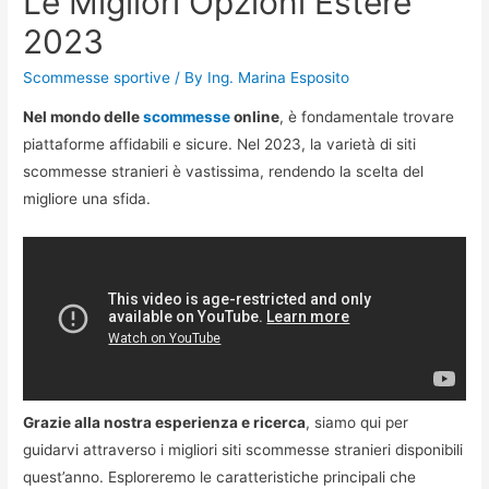
Le Migliori Opzioni Estere
2023
Scommesse sportive
/ By
Ing. Marina Esposito
Nel mondo delle
scommesse
online
, è fondamentale trovare
piattaforme affidabili e sicure. Nel 2023, la varietà di siti
scommesse stranieri è vastissima, rendendo la scelta del
migliore una sfida.
Grazie alla nostra esperienza e ricerca
, siamo qui per
guidarvi attraverso i migliori siti scommesse stranieri disponibili
quest’anno. Esploreremo le caratteristiche principali che