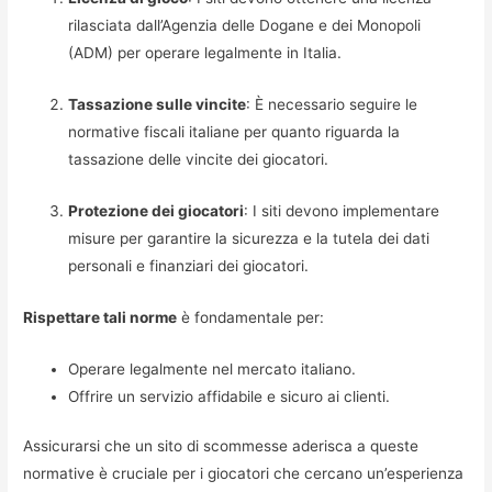
rilasciata dall’Agenzia delle Dogane e dei Monopoli
(ADM) per operare legalmente in Italia.
Tassazione sulle vincite
: È necessario seguire le
normative fiscali italiane per quanto riguarda la
tassazione delle vincite dei giocatori.
Protezione dei giocatori
: I siti devono implementare
misure per garantire la sicurezza e la tutela dei dati
personali e finanziari dei giocatori.
Rispettare tali norme
è fondamentale per:
Operare legalmente nel mercato italiano.
Offrire un servizio affidabile e sicuro ai clienti.
Assicurarsi che un sito di scommesse aderisca a queste
normative è cruciale per i giocatori che cercano un’esperienza