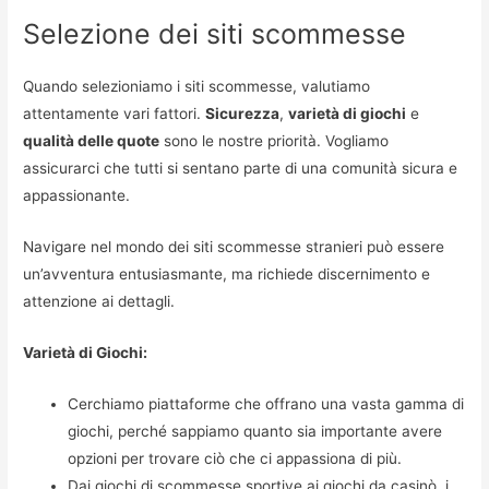
Selezione dei siti scommesse
Quando selezioniamo i siti scommesse, valutiamo
attentamente vari fattori.
Sicurezza
,
varietà di giochi
e
qualità delle quote
sono le nostre priorità. Vogliamo
assicurarci che tutti si sentano parte di una comunità sicura e
appassionante.
Navigare nel mondo dei siti scommesse stranieri può essere
un’avventura entusiasmante, ma richiede discernimento e
attenzione ai dettagli.
Varietà di Giochi:
Cerchiamo piattaforme che offrano una vasta gamma di
giochi, perché sappiamo quanto sia importante avere
opzioni per trovare ciò che ci appassiona di più.
Dai giochi di scommesse sportive ai giochi da casinò, i