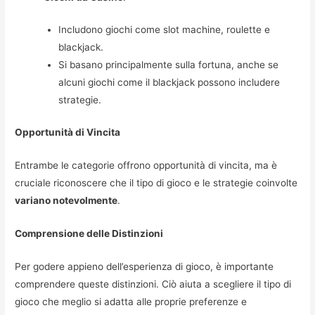
Includono giochi come slot machine, roulette e
blackjack.
Si basano principalmente sulla fortuna, anche se
alcuni giochi come il blackjack possono includere
strategie.
Opportunità di Vincita
Entrambe le categorie offrono opportunità di vincita, ma è
cruciale riconoscere che il tipo di gioco e le strategie coinvolte
variano notevolmente
.
Comprensione delle Distinzioni
Per godere appieno dell’esperienza di gioco, è importante
comprendere queste distinzioni. Ciò aiuta a scegliere il tipo di
gioco che meglio si adatta alle proprie preferenze e