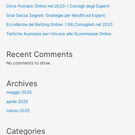
Dove Puntare Online nel 2023: I Consigli degli Esperti
Snai Senza Segreti: Strategie per Neofiti ed Esperti
Eccellenze del Betting Online: I Siti Consigliati nel 2023
Tattiche Avanzate per Vincere alle Scommesse Online
Recent Comments
No comments to show.
Archives
maggio 2025
aprile 2025
marzo 2025
Categories