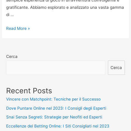
semplice esperienza di gioco in un’avventura coinvolgente e
gratificante. Abbiamo esplorato e analizzato una vasta gamma
di …
Dove
Read More »
Puntare
Online
nel
Cerca
2023:
I
Cerca
Consigli
degli
Esperti
Recent Posts
Vincere con Matchpoint: Tecniche per il Successo
Dove Puntare Online nel 2023: I Consigli degli Esperti
Snai Senza Segreti: Strategie per Neofiti ed Esperti
Eccellenze del Betting Online: I Siti Consigliati nel 2023