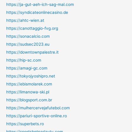
https://ja-gut-aeh-ich-sag-mal.com
https://syndicateonlinecasino.de
https://ahtc-wien.at
https://canottaggio-fvg.org
https://sonacalcio.com
https://sudsec2023.eu
https://downtownpalestre.it
https://hip-sc.com
https://amagi-gc.com
https://tokyojyoshipro.net
https://ebismolarek.com
https://limanowa-ski.pl
https://blogsport.com.br
https://mulhercervejafutebol.com
https://pariuri-sportive-online.ro
https://superbets.ro
https://sportsbetparlaytv.com