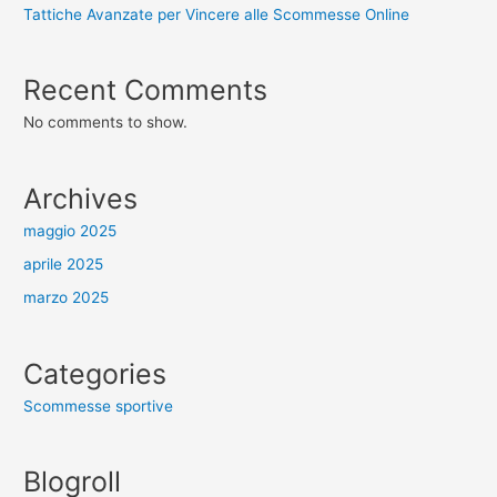
Tattiche Avanzate per Vincere alle Scommesse Online
Recent Comments
No comments to show.
Archives
maggio 2025
aprile 2025
marzo 2025
Categories
Scommesse sportive
Blogroll