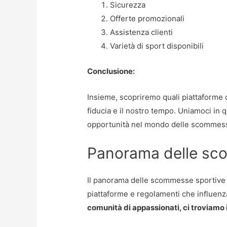
Sicurezza
Offerte promozionali
Assistenza clienti
Varietà di sport disponibili
Conclusione:
Insieme, scopriremo quali piattaforme of
fiducia e il nostro tempo. Uniamoci in q
opportunità nel mondo delle scommesse
Panorama delle sco
Il panorama delle scommesse sportive i
piattaforme e regolamenti che influenz
comunità di appassionati, ci troviamo 