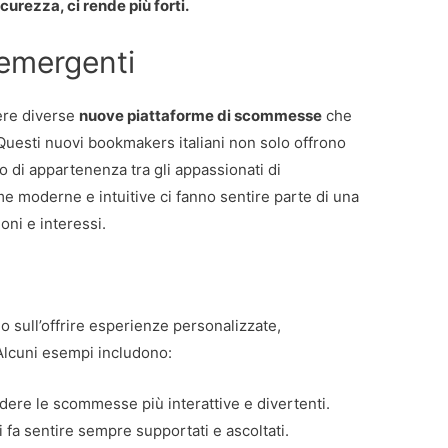
urezza, ci rende più forti.
emergenti
ere diverse
nuove piattaforme di scommesse
che
 Questi nuovi bookmakers italiani non solo offrono
di appartenenza tra gli appassionati di
e moderne e intuitive ci fanno sentire parte di una
ni e interessi.
o sull’offrire esperienze personalizzate,
 Alcuni esempi includono:
dere le scommesse più interattive e divertenti.
 fa sentire sempre supportati e ascoltati.