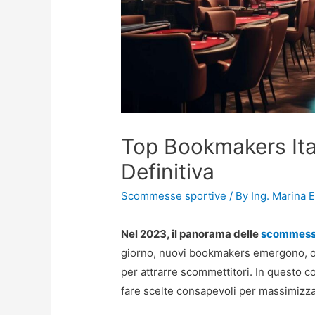
Top Bookmakers Ital
Definitiva
Scommesse sportive
/ By
Ing. Marina 
Nel 2023, il panorama delle
scommes
giorno, nuovi bookmakers emergono, o
per attrarre scommettitori. In questo c
fare scelte consapevoli per massimizza