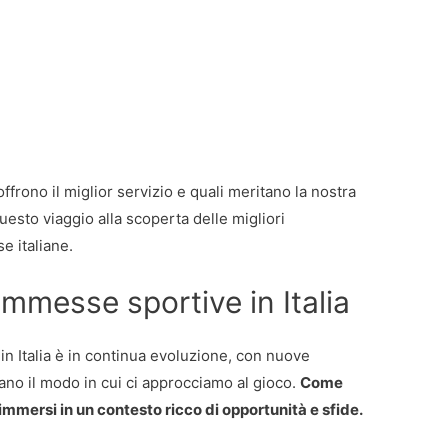
frono il miglior servizio e quali meritano la nostra
uesto viaggio alla scoperta delle migliori
 italiane.
mmesse sportive in Italia
n Italia è in continua evoluzione, con nuove
ano il modo in cui ci approcciamo al gioco.
Come
immersi in un contesto ricco di opportunità e sfide.