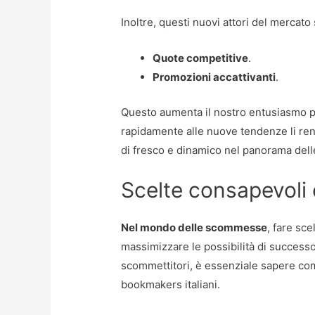
Inoltre, questi nuovi attori del mercat
Quote competitive
.
Promozioni accattivanti
.
Questo aumenta il nostro entusiasmo pe
rapidamente alle nuove tendenze li re
di fresco e dinamico nel panorama del
Scelte consapevoli 
Nel mondo delle scommesse
, fare sc
massimizzare le possibilità di success
scommettitori, è essenziale sapere com
bookmakers italiani.