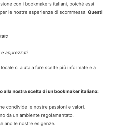
one con i bookmakers italiani, poiché essi
 per le nostre esperienze di scommessa.
Questi
tato
ire apprezzati
locale ci aiuta a fare scelte più informate e a
.
o alla nostra scelta di un bookmaker italiano:
e condivide le nostre passioni e valori.
no da un ambiente regolamentato.
hiano le nostre esigenze.