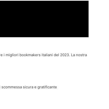
 i migliori bookmakers italiani del 2023. La nostra
di scommessa sicura e gratificante