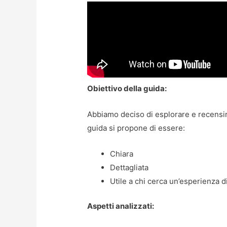
Obiettivo della guida:
Abbiamo deciso di esplorare e recensire
guida si propone di essere:
Chiara
Dettagliata
Utile a chi cerca un’esperienza 
Aspetti analizzati: