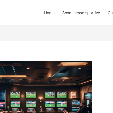
Home
Scommesse sportive
Ch