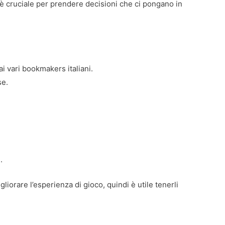
è cruciale per prendere decisioni che ci pongano in
i vari bookmakers italiani.
se.
.
liorare l’esperienza di gioco, quindi è utile tenerli