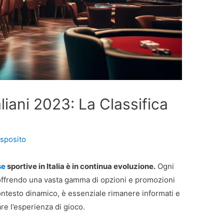
iani 2023: La Classifica
Esposito
se
sportive in Italia è in continua evoluzione.
Ogni
ffrendo una vasta gamma di opzioni e promozioni
ontesto dinamico, è essenziale rimanere informati e
re l’esperienza di gioco.