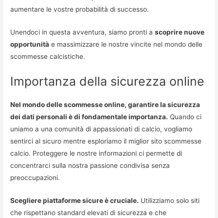
aumentare le vostre probabilità di successo.
Unendoci in questa avventura, siamo pronti a
scoprire nuove
opportunità
e massimizzare le nostre vincite nel mondo delle
scommesse calcistiche.
Importanza della sicurezza online
Nel mondo delle scommesse online, garantire la sicurezza
dei dati personali è di fondamentale importanza.
Quando ci
uniamo a una comunità di appassionati di calcio, vogliamo
sentirci al sicuro mentre esploriamo il miglior sito scommesse
calcio. Proteggere le nostre informazioni ci permette di
concentrarci sulla nostra passione condivisa senza
preoccupazioni.
Scegliere piattaforme sicure è cruciale.
Utilizziamo solo siti
che rispettano standard elevati di sicurezza e che