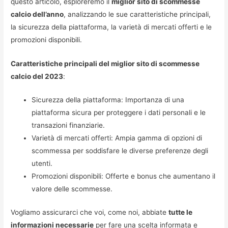
questo articolo, esploreremo il
miglior sito di scommesse
calcio dell’anno
, analizzando le sue caratteristiche principali,
la sicurezza della piattaforma, la varietà di mercati offerti e le
promozioni disponibili.
Caratteristiche principali del miglior sito di scommesse
calcio del 2023
:
Sicurezza della piattaforma: Importanza di una
piattaforma sicura per proteggere i dati personali e le
transazioni finanziarie.
Varietà di mercati offerti: Ampia gamma di opzioni di
scommessa per soddisfare le diverse preferenze degli
utenti.
Promozioni disponibili: Offerte e bonus che aumentano il
valore delle scommesse.
Vogliamo assicurarci che voi, come noi, abbiate
tutte le
informazioni necessarie
per fare una scelta informata e