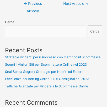
Navigazione
←
Previous
Next Articolo
→
articoli
Articolo
Cerca
Cerca
Recent Posts
Strategie vincenti per il successo con matchpoint scommesse
Scopri i Migliori Siti per Scommettere Online nel 2023
Snai Senza Segreti: Strategie per Neofiti ed Esperti
Eccellenze del Betting Online: I Siti Consigliati nel 2023
Tattiche Avanzate per Vincere alle Scommesse Online
Recent Comments