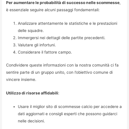
Per aumentare le probabilità di successo nelle scommesse
,
è essenziale seguire alcuni passaggi fondamentali:
Analizzare attentamente le statistiche e le prestazioni
delle squadre.
Immergersi nei dettagli delle partite precedenti.
Valutare gli infortuni.
Considerare il fattore campo.
Condividere queste informazioni con la nostra comunità ci fa
sentire parte di un gruppo unito, con l’obiettivo comune di
vincere insieme.
Utilizzo di risorse affidabili
:
Usare il miglior sito di scommesse calcio per accedere a
dati aggiornati e consigli esperti che possono guidarci
nelle decisioni.