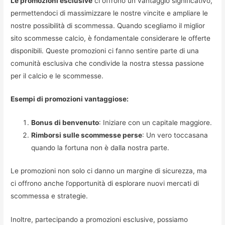
Le promozioni esclusive
ci offrono un vantaggio significativo,
permettendoci di massimizzare le nostre vincite e ampliare le
nostre possibilità di scommessa. Quando scegliamo il miglior
sito scommesse calcio, è fondamentale considerare le offerte
disponibili. Queste promozioni ci fanno sentire parte di una
comunità esclusiva che condivide la nostra stessa passione
per il calcio e le scommesse.
Esempi di promozioni vantaggiose:
Bonus di benvenuto
: Iniziare con un capitale maggiore.
Rimborsi sulle scommesse perse
: Un vero toccasana
quando la fortuna non è dalla nostra parte.
Le promozioni non solo ci danno un margine di sicurezza, ma
ci offrono anche l’opportunità di esplorare nuovi mercati di
scommessa e strategie.
Inoltre, partecipando a promozioni esclusive, possiamo