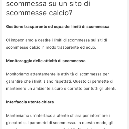
scommessa su un sito di
scommesse calcio?
Gestione trasparente ed equa dei limiti di scommessa
Ci impegniamo a gestire i limiti di scommessa sui siti di
scommesse calcio in modo trasparente ed equo.
Monitoraggio delle attività di scommessa
Monitoriamo attentamente le attività di scommessa per
garantire che i limiti siano rispettati. Questo ci permette di
mantenere un ambiente sicuro e corretto per tutti gli utenti.
Interfaccia utente chiara
Manteniamo un’interfaccia utente chiara per informare i
giocatori sui parametri di scommessa. In questo modo, gli