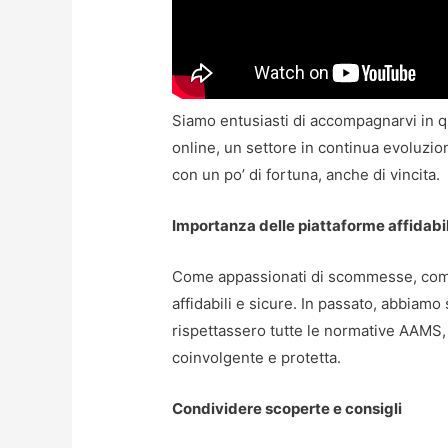
Siamo entusiasti di accompagnarvi in 
online, un settore in continua evoluzion
con un po’ di fortuna, anche di vincita.
Importanza delle piattaforme affidabil
Come appassionati di scommesse, comp
affidabili e sicure. In passato, abbiamo 
rispettassero tutte le normative AAMS
coinvolgente e protetta.
Condividere scoperte e consigli