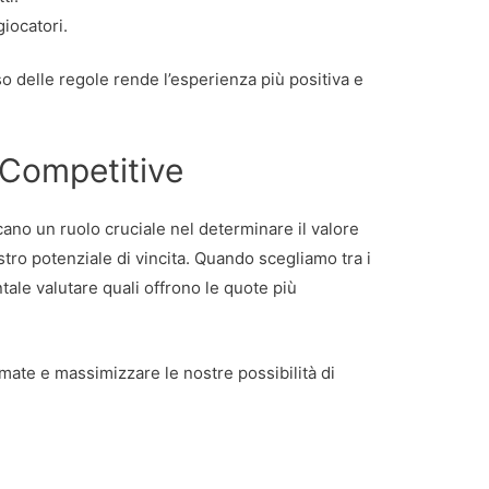
giocatori.
o delle regole rende l’esperienza più positiva e
Competitive
ano un ruolo cruciale nel determinare il valore
tro potenziale di vincita. Quando scegliamo tra i
le valutare quali offrono le quote più
mate e massimizzare le nostre possibilità di