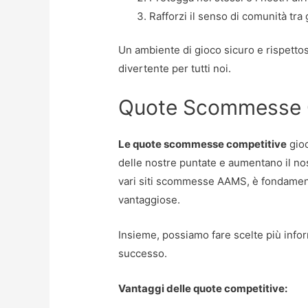
Rafforzi il senso di comunità tra 
Un ambiente di gioco sicuro e rispettos
divertente per tutti noi.
Quote Scommesse 
Le quote scommesse competitive
gioc
delle nostre puntate e aumentano il nos
vari siti scommesse AAMS, è fondamenta
vantaggiose.
Insieme, possiamo fare scelte più infor
successo.
Vantaggi delle quote competitive: