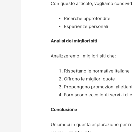
Con questo articolo, vogliamo condivide
Ricerche approfondite
Esperienze personali
Analisi dei migliori siti
Analizzeremo i migliori siti che:
Rispettano le normative italiane
Offrono le migliori quote
Propongono promozioni allettant
Forniscono eccellenti servizi clie
Conclusione
Uniamoci in questa esplorazione per r