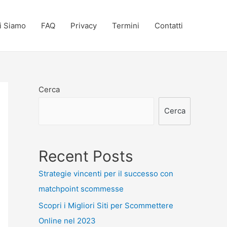
i Siamo
FAQ
Privacy
Termini
Contatti
Cerca
Cerca
Recent Posts
Strategie vincenti per il successo con
matchpoint scommesse
Scopri i Migliori Siti per Scommettere
Online nel 2023