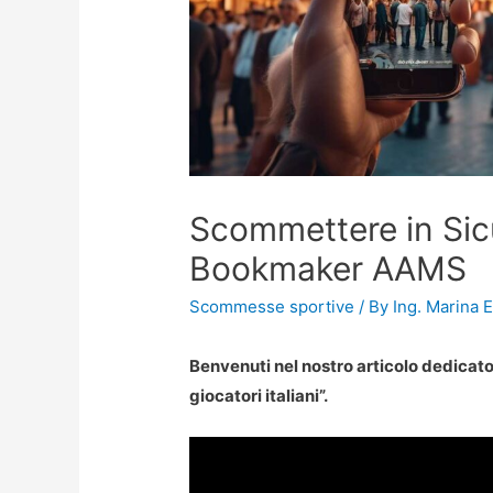
Scommettere in Sicu
Bookmaker AAMS
Scommesse sportive
/ By
Ing. Marina 
Benvenuti nel nostro articolo dedicato a
giocatori italiani”.